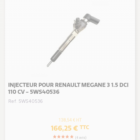
R9M 402
(1)
R9M 402 / R9M 404 / R9M 414
(1)
R9M 409
(2)
R9M 452
(2)
R9N 401
(4)
INJECTEUR POUR RENAULT MEGANE 3 1.5 DCI
110 CV - 5WS40536
Ref. 5WS40536
138,54 €
HT
166,25 €
TTC