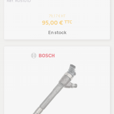
Ref. R05101D
(4 avis
79,17 €
HT
95,00 €
TTC
En stock