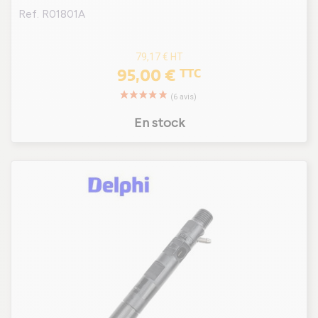
Ref. R01801A
79,17 €
HT
95,00 €
TTC
En stock