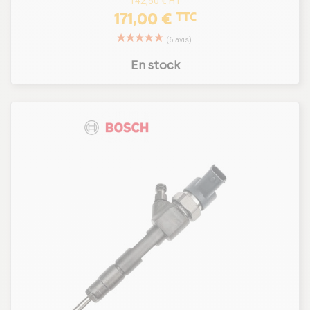
142,50 €
HT
171,00 €
TTC
En stock