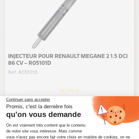
(6 avis
INJECTEUR POUR RENAULT MEGANE 2 1.5 DCI
86 CV - R05101D
Ref. R05101D
79,17 €
HT
95,00 €
TTC
En stock