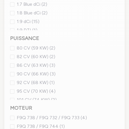
1.7 Blue dCi
(2)
1.8 Blue dCi
(2)
1.9 dCi
(15)
1.9 DTI
(1)
PUISSANCE
2.0 Blue dCi
(1)
2.0 dCi
(5)
80 CV (59 KW)
(2)
82 CV (60 KW)
(2)
86 CV (63 KW)
(3)
90 CV (66 KW)
(3)
92 CV (68 KW)
(1)
95 CV (70 KW)
(4)
101 CV (74 KW)
(2)
MOTEUR
102 CV (75 KW)
(4)
103 CV (76 KW)
(1)
F9Q 738 / F9Q 732 / F9Q 733
(4)
106 CV (78 KW)
(3)
F9Q 738 / F9Q 744
(1)