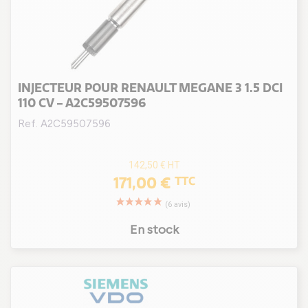
K9K 728
(2)
K9K 732
(1)
K9K 734
(1)
K9K 830
(1)
INJECTEUR POUR RENAULT MEGANE 3 1.5 DCI
K9K 832 / K9K 846 / K9K 836
(2)
110 CV - A2C59507596
K9K 834
(1)
Ref. A2C59507596
K9K 846
(2)
K9K 846 / K9K 837 / K9K 636 / K9K 836
(3)
142,50 €
HT
K9K 872
(2)
171,00 €
TTC
K9K 872 / K9K 873
(2)
M9R 610
(2)
En stock
M9R 615
(1)
M9R 700 / M9R 722
(1)
M9R 724
(1)
M9R 730
(1)