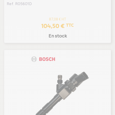
Ref. R05601D
87,08 €
HT
104,50 €
TTC
En stock