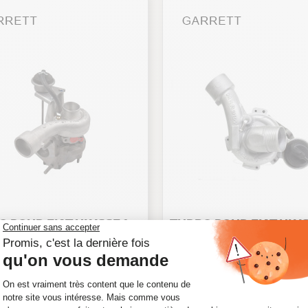
 POUR FIAT ULYSSE 1
TURBO POUR FIAT ULYS
D 110 CV 454113-9002S
2.1 TD 109 CV 701072-0
54113-9002S
Ref. 701072-0001
182,08 €
HT
182,08 €
HT