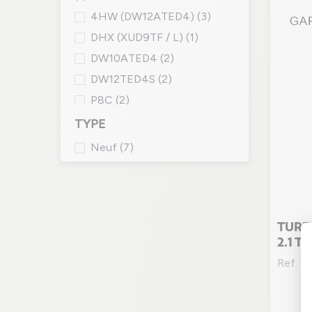
4HW (DW12ATED4)
(3)
DHX (XUD9TF / L)
(1)
DW10ATED4
(2)
DW12TED4S
(2)
P8C
(2)
RGX (XU10J2CTE)
(1)
TYPE
RHD (DW10CTED4) / RHR
Neuf
(7)
(DW10BTED4)
(1)
RHK
(3)
RHM (DW10ATED4)
(2)
RHZ
(2)
TURBO
2.1 T
Ref. 4