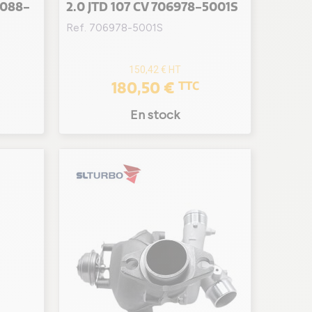
8088-
2.0 JTD 107 CV 706978-5001S
Ref. 706978-5001S
150,42 €
HT
180,50 €
TTC
En stock