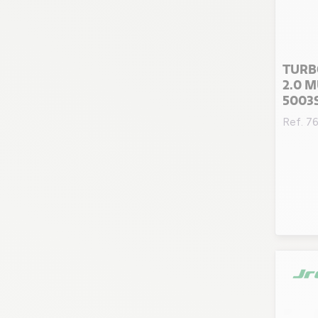
TURBO
2.0 M
5003
Ref. 