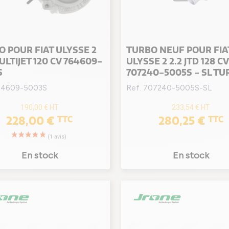
 POUR FIAT ULYSSE 2
TURBO NEUF POUR FIA
ULTIJET 120 CV 764609-
ULYSSE 2 2.2 JTD 128 CV
S
707240-5005S - SL TU
764609-5003S
Ref. 707240-5005S-SL
190,00 €
HT
233,54 €
HT
228,00 €
280,25 €
TTC
TTC
En stock
En stock