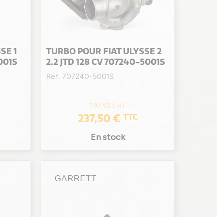
SE 1
TURBO POUR FIAT ULYSSE 2
001S
2.2 JTD 128 CV 707240-5001S
Ref. 707240-5001S
197,92 €
HT
237,50 €
TTC
En stock