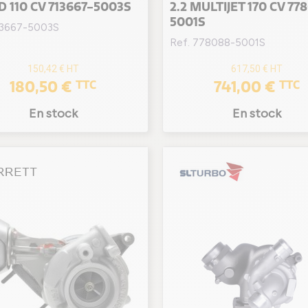
TD 110 CV 713667-5003S
2.2 MULTIJET 170 CV 77
5001S
13667-5003S
Ref. 778088-5001S
150,42 €
HT
617,50 €
HT
180,50 €
741,00 €
TTC
TTC
En stock
En stock