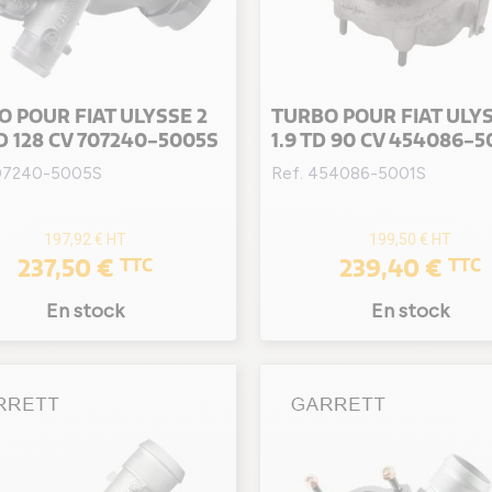
 POUR FIAT ULYSSE 2
TURBO POUR FIAT ULYS
TD 128 CV 707240-5005S
1.9 TD 90 CV 454086-5
707240-5005S
Ref. 454086-5001S
197,92 €
HT
199,50 €
HT
237,50 €
239,40 €
TTC
TTC
En stock
En stock