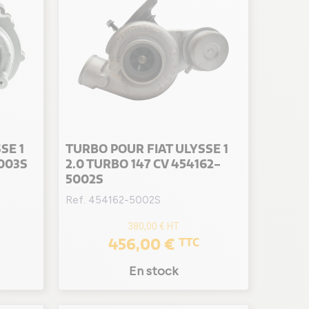
SE 1
TURBO POUR FIAT ULYSSE 1
5003S
2.0 TURBO 147 CV 454162-
5002S
Ref. 454162-5002S
380,00 €
HT
456,00 €
TTC
En stock