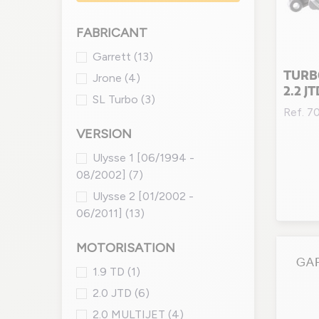
FABRICANT
Garrett
(13)
TURBO
Jrone
(4)
2.2 J
SL Turbo
(3)
Ref. 
VERSION
Ulysse 1 [06/1994 -
08/2002]
(7)
Ulysse 2 [01/2002 -
06/2011]
(13)
MOTORISATION
1.9 TD
(1)
2.0 JTD
(6)
2.0 MULTIJET
(4)