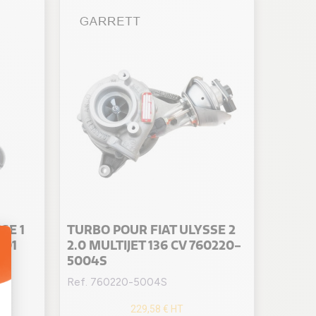
SE 1
TURBO POUR FIAT ULYSSE 2
001
2.0 MULTIJET 136 CV 760220-
5004S
Ref. 760220-5004S
229,58 €
HT