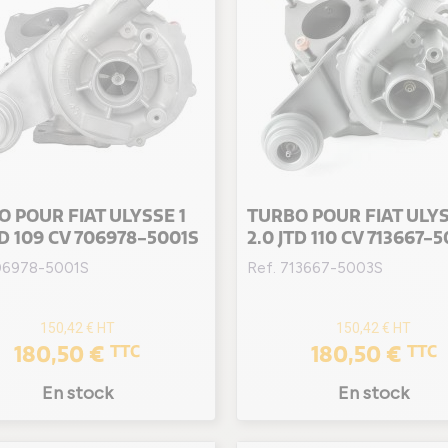
 POUR FIAT ULYSSE 1
TURBO POUR FIAT ULYS
TD 109 CV 706978-5001S
2.0 JTD 110 CV 713667-
06978-5001S
Ref. 713667-5003S
150,42 €
HT
150,42 €
HT
180,50 €
180,50 €
TTC
TTC
En stock
En stock