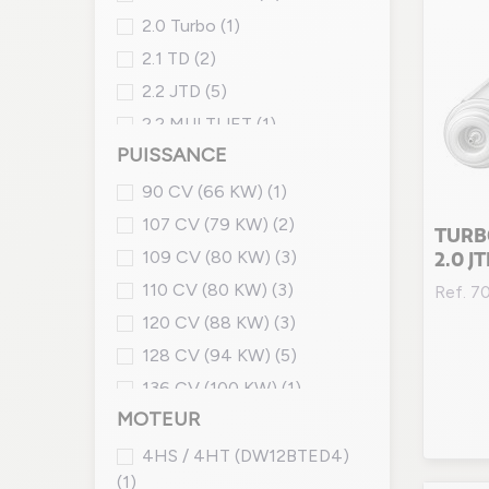
2.0 Turbo
(1)
2.1 TD
(2)
2.2 JTD
(5)
2.2 MULTIJET
(1)
PUISSANCE
90 CV (66 KW)
(1)
107 CV (79 KW)
(2)
TURBO
109 CV (80 KW)
(3)
2.0 J
110 CV (80 KW)
(3)
Ref. 7
120 CV (88 KW)
(3)
128 CV (94 KW)
(5)
136 CV (100 KW)
(1)
MOTEUR
147 CV (108 KW)
(1)
170 CV (125 KW)
(1)
4HS / 4HT (DW12BTED4)
(1)