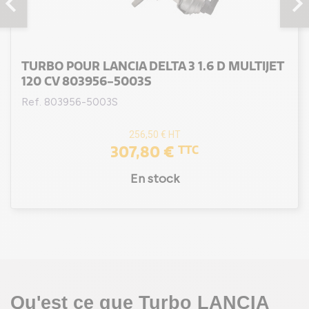
evron_left
chevron_rig
TURBO POUR LANCIA DELTA 3 1.6 D MULTIJET
120 CV 803956-5003S
Ref. 803956-5003S
256,50 €
HT
307,80 €
TTC
En stock
Qu'est ce que Turbo LANCIA