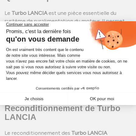
Le
Turbo LANCIA
est une pièce essentielle du
système de suralimentation du moteur. Il permet
d'augmenter la puissance et l'efficacité du moteur
en comprimant l'air qui entre dans les cylindres. Ce
processus améliore la combustion du carburant, ce
qui se traduit par une meilleure performance et
une réduction des émissions polluantes. Le turbo
est donc crucial pour les performances globales du
véhicule, offrant une conduite plus dynamique et
réactive.
Avantages du
Reconditionnement de Turbo
LANCIA
Le reconditionnement des
Turbo LANCIA