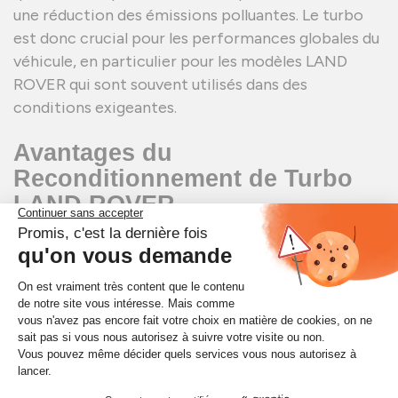
une réduction des émissions polluantes. Le turbo
est donc crucial pour les performances globales du
véhicule, en particulier pour les modèles LAND
ROVER qui sont souvent utilisés dans des
conditions exigeantes.
Avantages du
Reconditionnement de Turbo
LAND ROVER
Le reconditionnement des
Turbo LAND ROVER
présente de nombreux avantages. Tout d'abord, il
est économiquement avantageux car il coûte
généralement moins cher qu'un turbo neuf. De
plus, le reconditionnement est une option
écologique, car il permet de réutiliser des pièces
existantes, réduisant ainsi les déchets et la