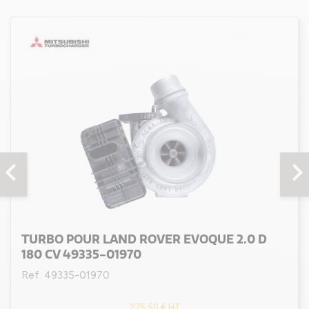
evron_left
chevron_rig
TURBO POUR LAND ROVER EVOQUE 2.0 D
180 CV 49335-01970
Ref. 49335-01970
275,50 €
HT