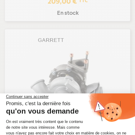
209,00 €
TTC
En stock
TURBO POUR OPEL ASTRA G 2.2 DTI 125 CV