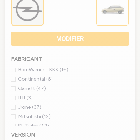
MODIFIER
FABRICANT
BorgWarner - KKK
(16)
Continental
(6)
Garrett
(47)
IHI
(3)
Jrone
(37)
Mitsubishi
(12)
SL Turbo
(42)
VERSION