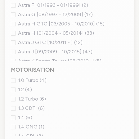
Astra F [01/1993 - 01/1999]
(2)
Astra G [08/1997 - 12/2009]
(17)
Astra H GTC [03/2005 - 10/2010]
(15)
Astra H [01/2004 - 05/2014]
(33)
Astra J GTC [10/2011 - ]
(12)
Astra J [09/2009 - 10/2015]
(47)
Astra K Sports Tourer [08/2019 -]
(5)
MOTORISATION
Astra K [06/2015 - ]
(23)
Astra L Sports Tourer [10/2021 -]
(2)
1.0 Turbo
(4)
Astra L [10/2021 - ]
(7)
1.2
(4)
1.2 Turbo
(6)
1.3 CDTI
(6)
1.4
(6)
1.4 CNG
(1)
1.4 GPL
(3)