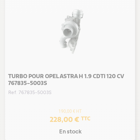
Z 19 DTJ
(6)
Z 19 DTL
(6)
Z 20 LEH
(1)
Z 20 LEL
(1)
Z 20 LER
(1)
Z 20 LET
(2)
TURBO POUR OPEL ASTRA H 1.9 CDTI 120 CV
767835-5003S
Ref. 767835-5003S
190,00 €
HT
228,00 €
TTC
En stock