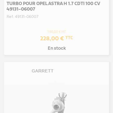
TURBO POUR OPEL ASTRA H 1.7 CDTI 100 CV
B 16 DTE / B 16 DTH / B 16 DTU
(2)
49131-06007
B 16 DTE / B 16 DTU / D 16 DTI
(3)
Ref. 49131-06007
B 16 DTH
(6)
B 16 DTH / D 16 DTH
(3)
190,00 €
HT
228,00 €
B 16 DTL
(2)
TTC
B 16 DTL / B 16 DTL
(3)
En stock
B 16 SHT
(1)
B16DTR
(1)
D 10 XFL
(2)
DGY (EP6FADTXHPD)
(1)
DGZ (EP6FADTXHP)
(1)
F 12 SHL
(2)
F 12 SHR
(2)
F 12 SHT
(2)