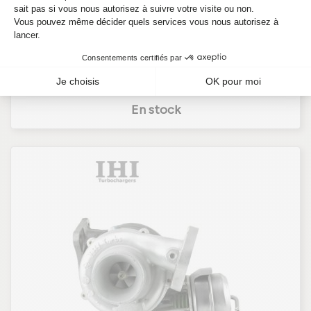
717625-5001S
Ref. 717625-5001S
182,08 €
HT
218,50 €
TTC
En stock